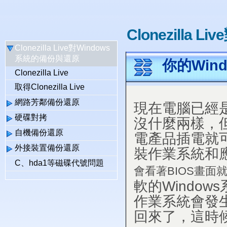
Clonezilla
Clonezilla Live對Windows
系統的備份與還原
你的Win
Clonezilla Live
取得Clonezilla Live
網路芳鄰備份還原
現在電腦已經
硬碟對拷
沒什麼兩樣，
自機備份還原
電產品插電就
外接裝置備份還原
裝作業系統和
C、hda1等磁碟代號問題
會看著BIOS畫面
軟的Window
作業系統會發
回來了，這時