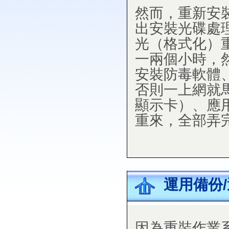
然而，重新安
出安裝光碟處
光（格式化）
一兩個小時，
安裝防毒軟體、
否則一上網就
顯示卡）、應
重來，全部弄
運用備份
因為重裝作業