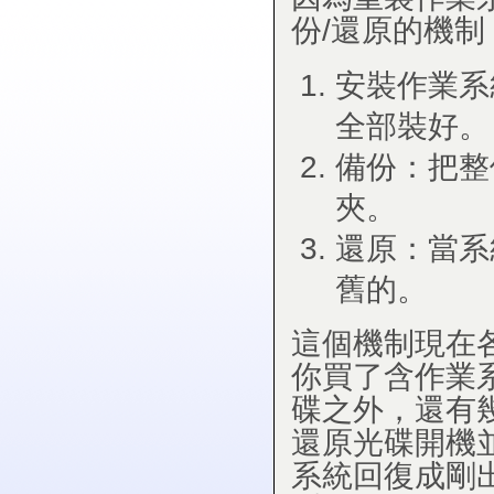
份/還原的機
安裝作業系
全部裝好。
備份：把整
夾。
還原：當系
舊的。
這個機制現在
你買了含作業系
碟之外，還有幾片
還原光碟開機
系統回復成剛