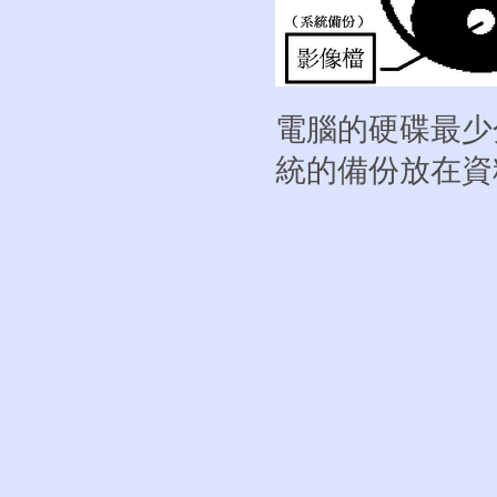
電腦的硬碟最少
統的備份放在資